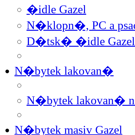
�idle Gazel
N�klopn�, PC a psa
D�tsk� �idle Gazel
N�bytek lakovan�
N�bytek lakovan� 
N�bytek masiv Gazel