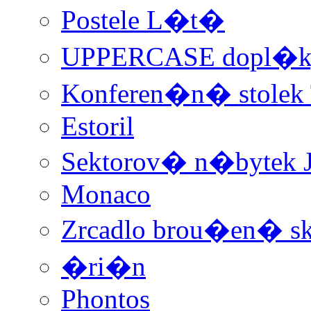
Postele L�t�
UPPERCASE dopl�k
Konferen�n� stolek 
Estoril
Sektorov� n�bytek 
Monaco
Zrcadlo brou�en� sk
�ri�n
Phontos