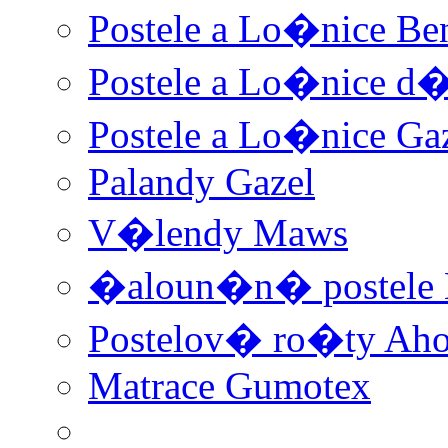
Postele a Lo�nice Be
Postele a Lo�nice d
Postele a Lo�nice Ga
Palandy Gazel
V�lendy Maws
�aloun�n� postele
Postelov� ro�ty Aho
Matrace Gumotex