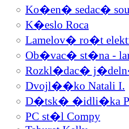
Ko�en� sedac� soup
K�eslo Roca
Lamelov� ro�t elek
Ob�vac� st�na - la
Rozkl�dac� j�deln
Dvojl��ko Natali I.
D�tsk� �idli�ka P
PC st�l Compy