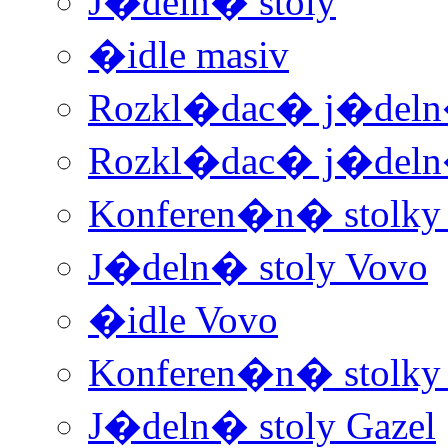
J�deln� stoly
�idle masiv
Rozkl�dac� j�deln�
Rozkl�dac� j�deln�
Konferen�n� stolky
J�deln� stoly Vovo
�idle Vovo
Konferen�n� stolky 
J�deln� stoly Gazel