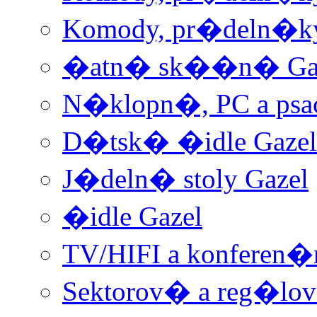
Komody, pr�deln�ky
�atn� sk��n� Ga
N�klopn�, PC a psac
D�tsk� �idle Gazel
J�deln� stoly Gazel
�idle Gazel
TV/HIFI a konferen�
Sektorov� a reg�lo