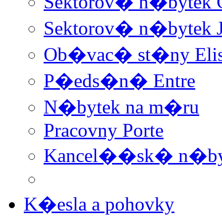
Sektorov� n�bytek 
Sektorov� n�bytek 
Ob�vac� st�ny Elis 
P�eds�n� Entre
N�bytek na m�ru
Pracovny Porte
Kancel��sk� n�by
K�esla a pohovky