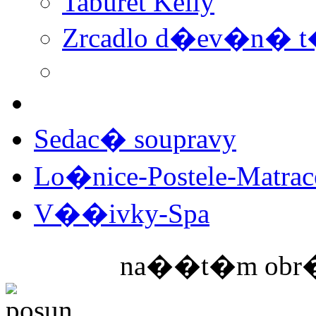
Taburet Kelly
Zrcadlo d�ev�n�
Sedac� soupravy
Lo�nice-Postele-Matra
V��ivky-Spa
na��t�m obr�z