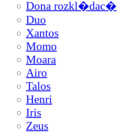
Dona rozkl�dac�
Duo
Xantos
Momo
Moara
Airo
Talos
Henri
Iris
Zeus