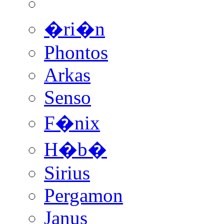
�ri�n
Phontos
Arkas
Senso
F�nix
H�b�
Sirius
Pergamon
Janus