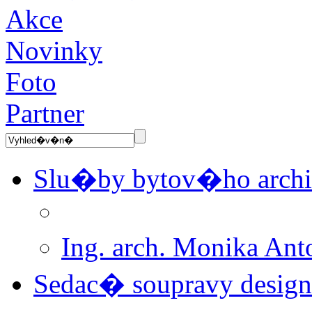
Akce
Novinky
Foto
Partner
Slu�by bytov�ho archi
Ing. arch. Monika A
Sedac� soupravy desi