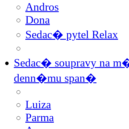
Andros
Dona
Sedac� pytel Relax
Sedac� soupravy na m�
denn�mu span�
Luiza
Parma