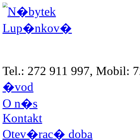
Tel.: 272 911 997, Mobil:
�vod
O n�s
Kontakt
Otev�rac� doba