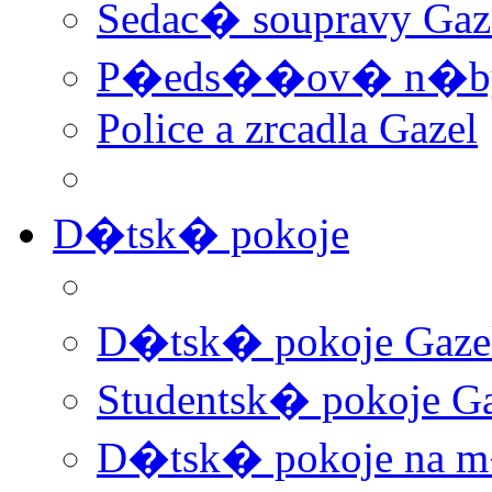
Sedac� soupravy Gaz
P�eds��ov� n�byt
Police a zrcadla Gazel
D�tsk� pokoje
D�tsk� pokoje Gaze
Studentsk� pokoje Ga
D�tsk� pokoje na 