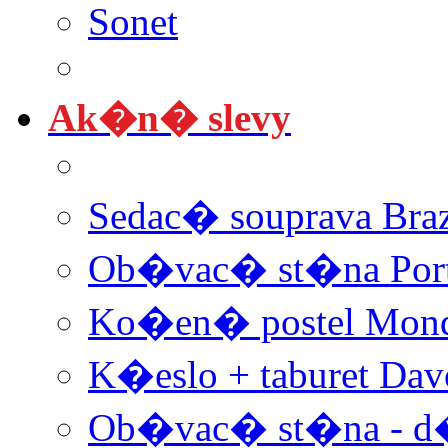
Sonet
Ak�n� slevy
Sedac� souprava Braz
Ob�vac� st�na Por
Ko�en� postel Mon
K�eslo + taburet Dav
Ob�vac� st�na - d