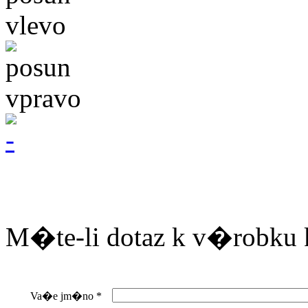
M�te-li dotaz k v�robku 
Va�e jm�no
*