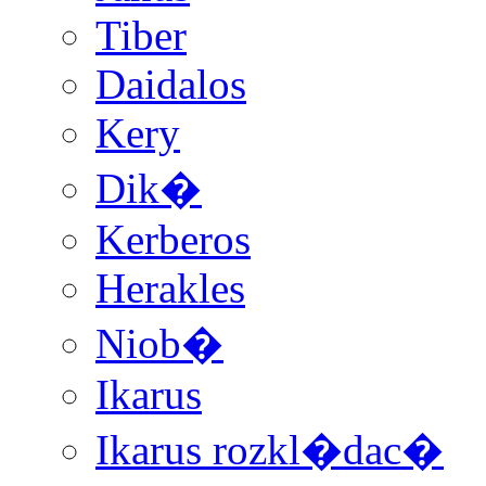
Tiber
Daidalos
Kery
Dik�
Kerberos
Herakles
Niob�
Ikarus
Ikarus rozkl�dac�