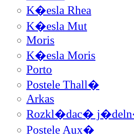
K�esla Rhea
K�esla Mut
Moris
K�esla Moris
Porto
Postele Thall�
Arkas
Rozkl�dac� j�deln�
Postele Aux�