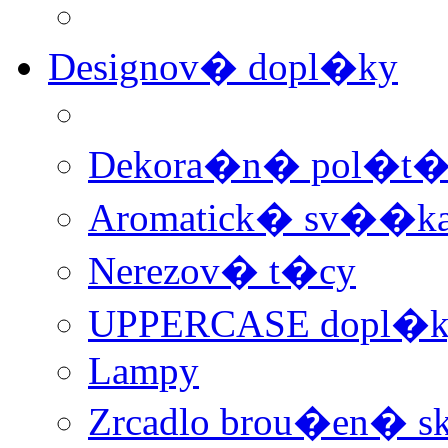
Designov� dopl�ky
Dekora�n� pol�t
Aromatick� sv��ka 
Nerezov� t�cy
UPPERCASE dopl�k
Lampy
Zrcadlo brou�en� sk