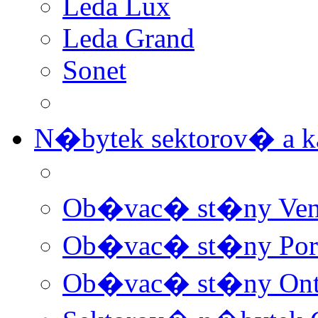
Leda Lux
Leda Grand
Sonet
N�bytek sektorov� a
Ob�vac� st�ny Ven
Ob�vac� st�ny Por
Ob�vac� st�ny Ont