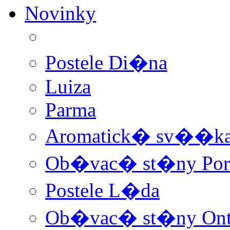
Novinky
Postele Di�na
Luiza
Parma
Aromatick� sv��ka 
Ob�vac� st�ny Por
Postele L�da
Ob�vac� st�ny Ont