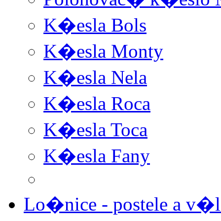
K�esla Bols
K�esla Monty
K�esla Nela
K�esla Roca
K�esla Toca
K�esla Fany
Lo�nice - postele a v�