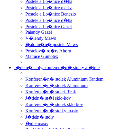
Postele a Lo�nice d�ha
Postele a Lo�nice masiv
Postele a Lo�nice Benezio
Postele a Lo�nice d�ha
Postele a Lo�nice Gazel
Palandy Gazel
V�lendy Maws
�aloun�n� postele Maws
Postelov� ro�ty Ahorn
Matrace Gumotex
J�deln� stoly, konferen�n� stolky a �idle
Konferen�n� stolek Aluminium Tandem
Konferen�n� stolek Aluminium
Konferen�n� stolek Teak
J�deln� st�l sklo-kov
Konferen�n� stolek sklo-kov
Konferen�n� stolky masiv
J�deln� stoly
�idle masiv