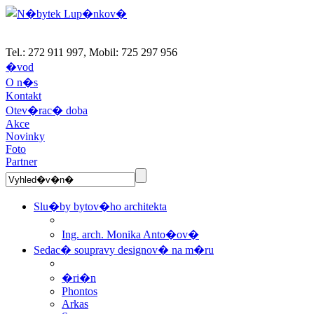
Tel.: 272 911 997, Mobil: 725 297 956
�vod
O n�s
Kontakt
Otev�rac� doba
Akce
Novinky
Foto
Partner
Slu�by bytov�ho architekta
Ing. arch. Monika Anto�ov�
Sedac� soupravy designov� na m�ru
�ri�n
Phontos
Arkas