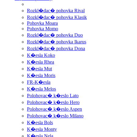
Rozkl�dac� pohovka Rival
Rozkl�dac� pohovka Klasik
Pohovka Moara
Pohovka Momo
Rozkl�dac� pohovka Duo
Rozkl�dac� pohovka Ikarus
Rozkl�dac� pohovka Dona
K�esla Koko
K�esla Rhea
K�esla Mut
K�esla Moris
FR-K�esla
K�esla Melos
Polohovac� k�eslo Lato
Polohovac� k�eslo Hero
Polohovac� k�eslo Aspen
Polohovac� k�eslo Milano
K�esla Bols
K�esla Monty
K�esla Nela