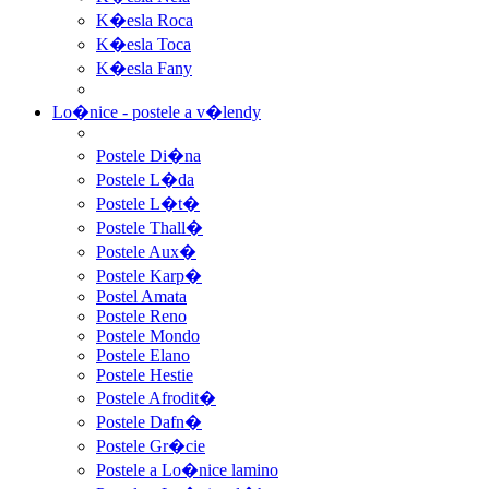
K�esla Roca
K�esla Toca
K�esla Fany
Lo�nice - postele a v�lendy
Postele Di�na
Postele L�da
Postele L�t�
Postele Thall�
Postele Aux�
Postele Karp�
Postel Amata
Postele Reno
Postele Mondo
Postele Elano
Postele Hestie
Postele Afrodit�
Postele Dafn�
Postele Gr�cie
Postele a Lo�nice lamino