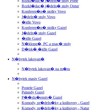
Rozkl�dac� j�deln� stoly Porte
Rozkl�dac� j�deln� stoly Ontur
Konferen�n� stolky Vovo
J�deln� stoly Vovo
�idle Vovo
Konferen�n� stolky Gazel
J�deln� stoly Gazel
�idle Gazel
N�klopn�, PC a psac� stoly
D�tsk� �idle Gazel
N�bytek lakovan�
N�bytek lakovan� na m�ru
N�bytek masiv Gazel
Postele Gazel
Palandy Gazel
P��slu�enstv� Gazel
Komody, pr�deln�ky a knihovny - Gazel
Komody, pr�deln�ky a knihovny - Natur