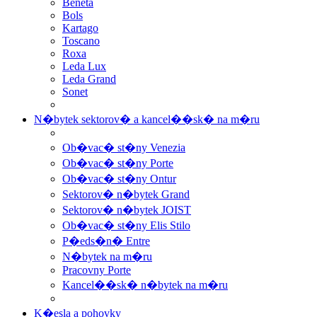
Beneta
Bols
Kartago
Toscano
Roxa
Leda Lux
Leda Grand
Sonet
N�bytek sektorov� a kancel��sk� na m�ru
Ob�vac� st�ny Venezia
Ob�vac� st�ny Porte
Ob�vac� st�ny Ontur
Sektorov� n�bytek Grand
Sektorov� n�bytek JOIST
Ob�vac� st�ny Elis Stilo
P�eds�n� Entre
N�bytek na m�ru
Pracovny Porte
Kancel��sk� n�bytek na m�ru
K�esla a pohovky