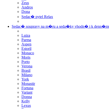
Zeus
Andros
Dona
Sedac� pytel Relax
Sedac� soupravy na m�ru a seda�ky vhodn� i k denn�
Luiza
Parma
Aspen
Estoril
Monaco
Moris
Porto
Verona
Brasil
Milano
York
Monastir
Fortuna
Variant
Donna
Kelly
Lexus