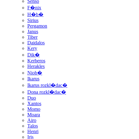
Senso
F�nix
H�b�
Sirius
Pergamon
Janus
Tiber
Daidalos
Kery
Dik�
Kerberos
Herakles
Niob�
Ikarus
Ikarus rozkl�dac�
Dona rozkl�dac�
Duo
Xantos
Momo
Moara
Airo
Talos
Henri
Iris