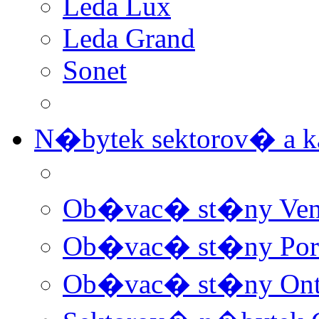
Leda Lux
Leda Grand
Sonet
N�bytek sektorov� a
Ob�vac� st�ny Ven
Ob�vac� st�ny Por
Ob�vac� st�ny Ont