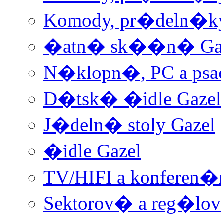
Komody, pr�deln�ky
�atn� sk��n� Ga
N�klopn�, PC a psac
D�tsk� �idle Gazel
J�deln� stoly Gazel
�idle Gazel
TV/HIFI a konferen�
Sektorov� a reg�lo