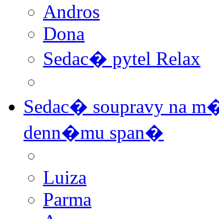
Andros
Dona
Sedac� pytel Relax
Sedac� soupravy na m�
denn�mu span�
Luiza
Parma