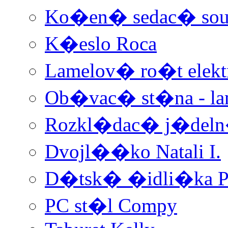
Ko�en� sedac� soup
K�eslo Roca
Lamelov� ro�t elek
Ob�vac� st�na - la
Rozkl�dac� j�deln
Dvojl��ko Natali I.
D�tsk� �idli�ka P
PC st�l Compy