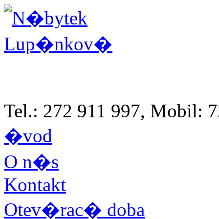
Tel.: 272 911 997, Mobil:
�vod
O n�s
Kontakt
Otev�rac� doba