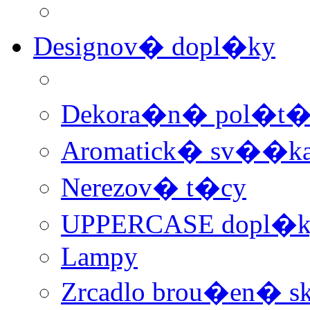
Designov� dopl�ky
Dekora�n� pol�t
Aromatick� sv��ka 
Nerezov� t�cy
UPPERCASE dopl�k
Lampy
Zrcadlo brou�en� sk