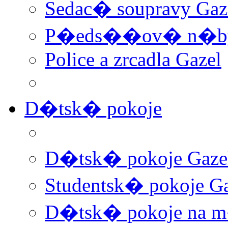
Sedac� soupravy Gaz
P�eds��ov� n�byt
Police a zrcadla Gazel
D�tsk� pokoje
D�tsk� pokoje Gaze
Studentsk� pokoje Ga
D�tsk� pokoje na 