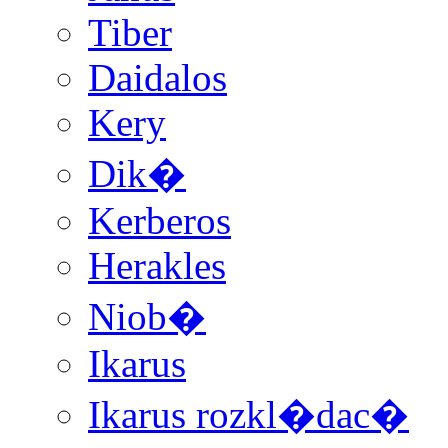
Tiber
Daidalos
Kery
Dik�
Kerberos
Herakles
Niob�
Ikarus
Ikarus rozkl�dac�