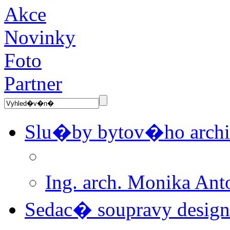
Akce
Novinky
Foto
Partner
Slu�by bytov�ho archi
Ing. arch. Monika A
Sedac� soupravy desi