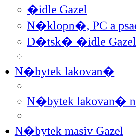
�idle Gazel
N�klopn�, PC a psa
D�tsk� �idle Gazel
N�bytek lakovan�
N�bytek lakovan� 
N�bytek masiv Gazel