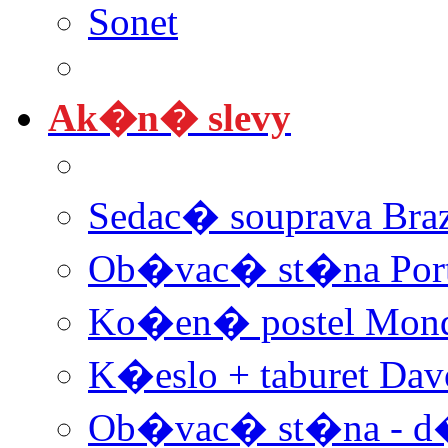
Sonet
Ak�n� slevy
Sedac� souprava Braz
Ob�vac� st�na Por
Ko�en� postel Mon
K�eslo + taburet Dav
Ob�vac� st�na - d