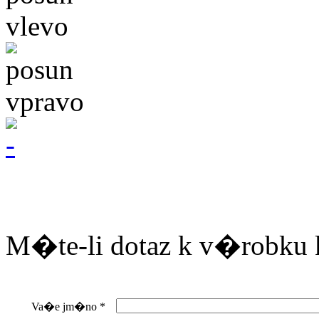
M�te-li dotaz k v�robku 
Va�e jm�no
*