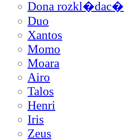
Dona rozkl�dac�
Duo
Xantos
Momo
Moara
Airo
Talos
Henri
Iris
Zeus