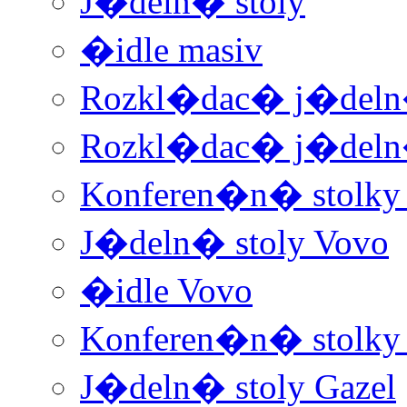
J�deln� stoly
�idle masiv
Rozkl�dac� j�deln�
Rozkl�dac� j�deln�
Konferen�n� stolky
J�deln� stoly Vovo
�idle Vovo
Konferen�n� stolky 
J�deln� stoly Gazel