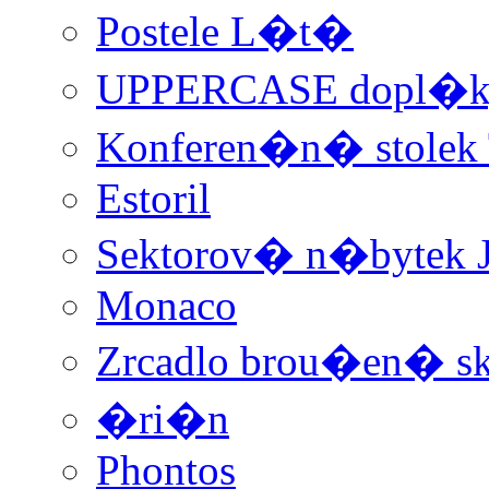
Postele L�t�
UPPERCASE dopl�k
Konferen�n� stolek 
Estoril
Sektorov� n�bytek 
Monaco
Zrcadlo brou�en� sk
�ri�n
Phontos