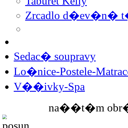
Taburet Kelly
Zrcadlo d�ev�n�
Sedac� soupravy
Lo�nice-Postele-Matra
V��ivky-Spa
na��t�m obr�z