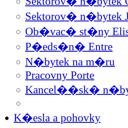
Sektorov� n�bytek 
Sektorov� n�bytek 
Ob�vac� st�ny Elis 
P�eds�n� Entre
N�bytek na m�ru
Pracovny Porte
Kancel��sk� n�by
K�esla a pohovky