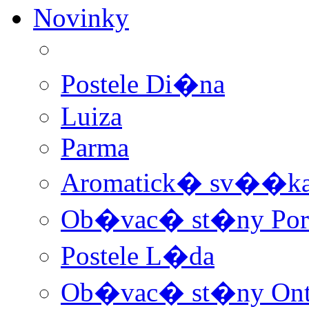
Novinky
Postele Di�na
Luiza
Parma
Aromatick� sv��ka 
Ob�vac� st�ny Por
Postele L�da
Ob�vac� st�ny Ont