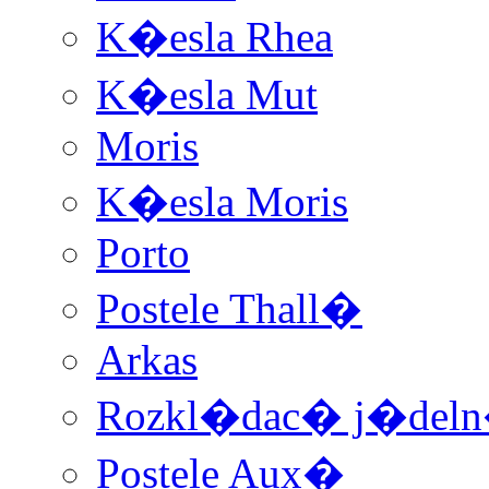
K�esla Rhea
K�esla Mut
Moris
K�esla Moris
Porto
Postele Thall�
Arkas
Rozkl�dac� j�deln�
Postele Aux�