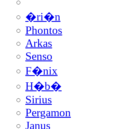
�ri�n
Phontos
Arkas
Senso
F�nix
H�b�
Sirius
Pergamon
Janus