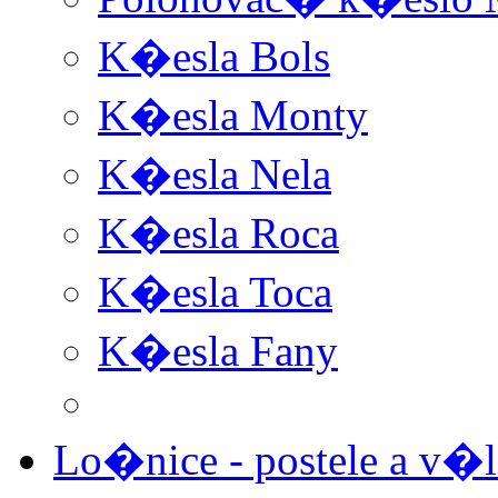
K�esla Bols
K�esla Monty
K�esla Nela
K�esla Roca
K�esla Toca
K�esla Fany
Lo�nice - postele a v�