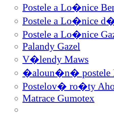
Postele a Lo�nice Be
Postele a Lo�nice d
Postele a Lo�nice Ga
Palandy Gazel
V�lendy Maws
�aloun�n� postele
Postelov� ro�ty Aho
Matrace Gumotex