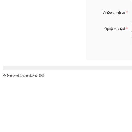
Va�e zpr�va
*
Opi�te k�d
*
� N�bytek Lup�nkov� 2010