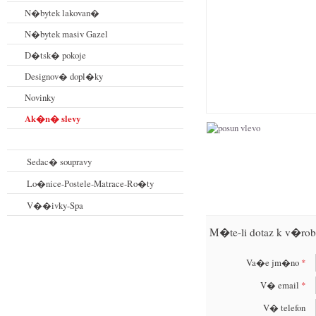
N�bytek lakovan�
N�bytek masiv Gazel
D�tsk� pokoje
Designov� dopl�ky
Novinky
Ak�n� slevy
Sedac� soupravy
Lo�nice-Postele-Matrace-Ro�ty
V��ivky-Spa
M�te-li dotaz k v�rob
Va�e jm�no
*
V� email
*
V� telefon