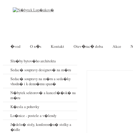
�vod
O n�s
Kontakt
Otev�rac� doba
Akce
N
Slu�by bytov�ho architekta
Sedac� soupravy designov� na m�ru
Sedac� soupravy na m�ru a seda�ky
vhodn� i k denn�mu span�
N�bytek sektorov� a kancel��sk� na
m�ru
K�esla a pohovky
Lo�nice - postele a v�lendy
J�deln� stoly, konferen�n� stolky a
�idle