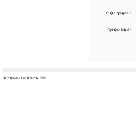
Va�e zpr�va
*
Opi�te k�d
*
� N�bytek Lup�nkov� 2010