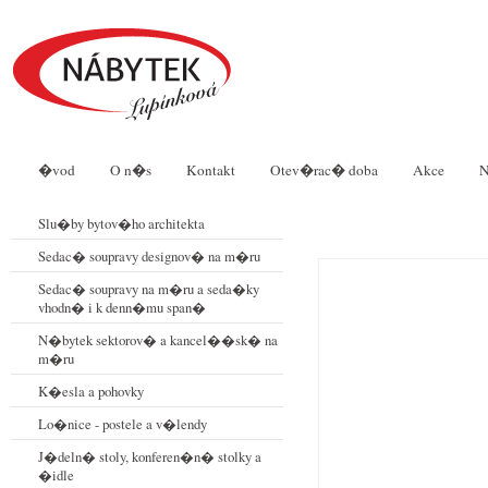
�vod
O n�s
Kontakt
Otev�rac� doba
Akce
N
Slu�by bytov�ho architekta
Sedac� soupravy designov� na m�ru
Sedac� soupravy na m�ru a seda�ky
vhodn� i k denn�mu span�
N�bytek sektorov� a kancel��sk� na
m�ru
K�esla a pohovky
Lo�nice - postele a v�lendy
J�deln� stoly, konferen�n� stolky a
�idle