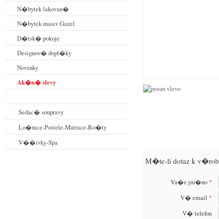
N�bytek lakovan�
N�bytek masiv Gazel
D�tsk� pokoje
Designov� dopl�ky
Novinky
Ak�n� slevy
Sedac� soupravy
Lo�nice-Postele-Matrace-Ro�ty
V��ivky-Spa
M�te-li dotaz k v�rob
Va�e jm�no
*
V� email
*
V� telefon