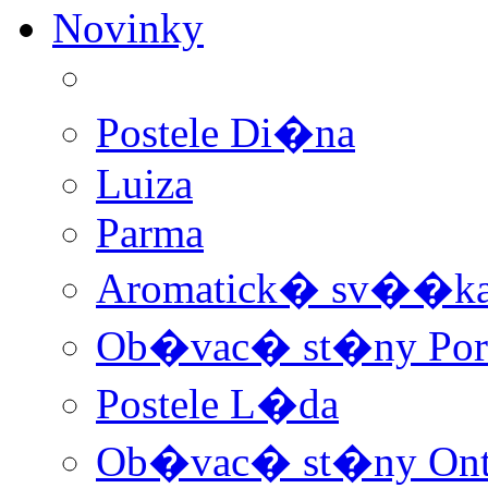
Novinky
Postele Di�na
Luiza
Parma
Aromatick� sv��ka 
Ob�vac� st�ny Por
Postele L�da
Ob�vac� st�ny Ont