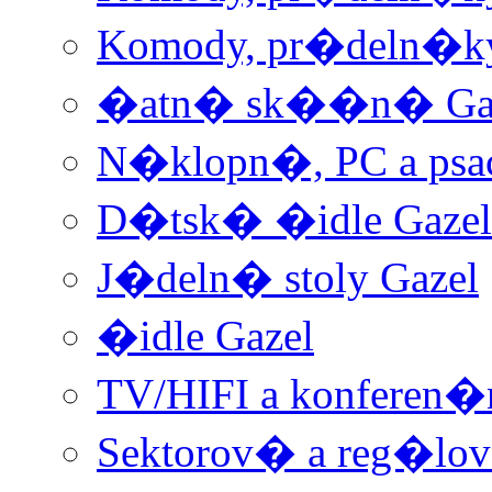
Komody, pr�deln�ky
�atn� sk��n� Ga
N�klopn�, PC a psac
D�tsk� �idle Gazel
J�deln� stoly Gazel
�idle Gazel
TV/HIFI a konferen�
Sektorov� a reg�lo