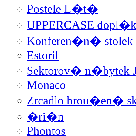
Postele L�t�
UPPERCASE dopl�k
Konferen�n� stolek 
Estoril
Sektorov� n�bytek 
Monaco
Zrcadlo brou�en� sk
�ri�n
Phontos