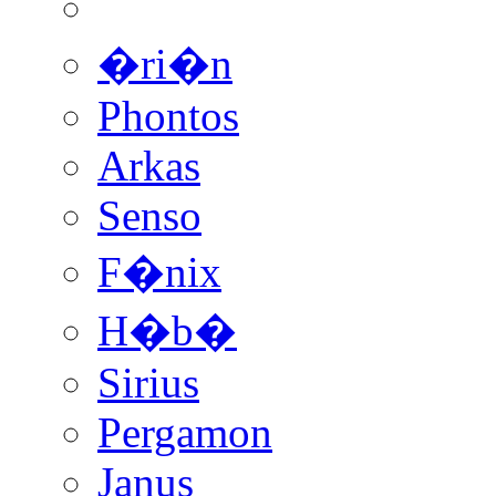
�ri�n
Phontos
Arkas
Senso
F�nix
H�b�
Sirius
Pergamon
Janus