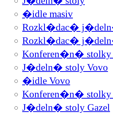
J�deln� stoly
�idle masiv
Rozkl�dac� j�deln�
Rozkl�dac� j�deln�
Konferen�n� stolky
J�deln� stoly Vovo
�idle Vovo
Konferen�n� stolky 
J�deln� stoly Gazel