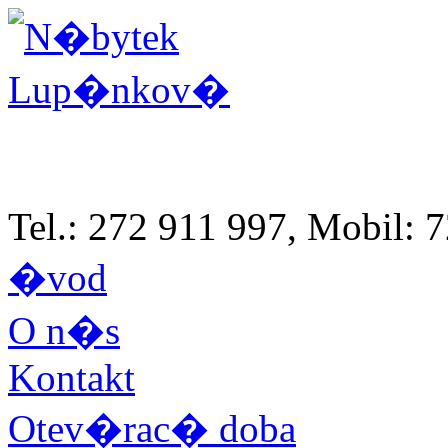
Tel.: 272 911 997, Mobil:
�vod
O n�s
Kontakt
Otev�rac� doba