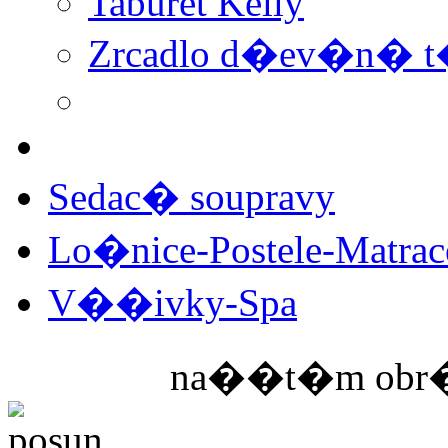
Taburet Kelly
Zrcadlo d�ev�n�
Sedac� soupravy
Lo�nice-Postele-Matra
V��ivky-Spa
na��t�m obr�z