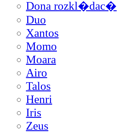
Dona rozkl�dac�
Duo
Xantos
Momo
Moara
Airo
Talos
Henri
Iris
Zeus