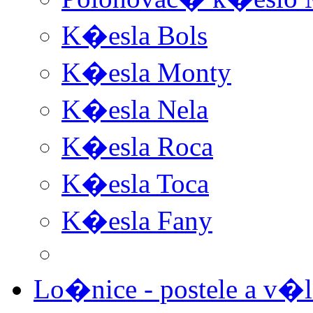
K�esla Bols
K�esla Monty
K�esla Nela
K�esla Roca
K�esla Toca
K�esla Fany
Lo�nice - postele a v�