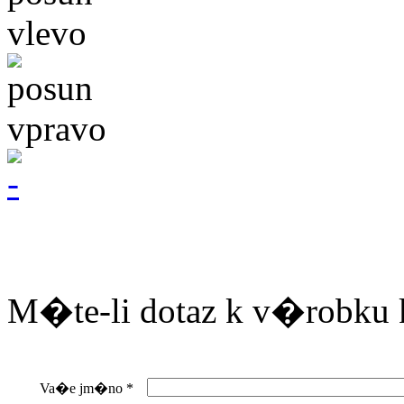
M�te-li dotaz k v�robku 
Va�e jm�no
*