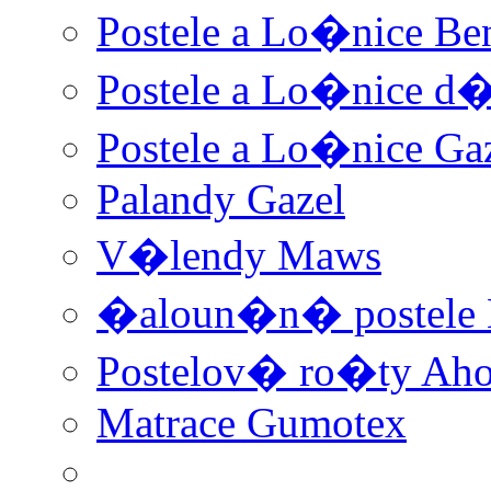
Postele a Lo�nice Be
Postele a Lo�nice d
Postele a Lo�nice Ga
Palandy Gazel
V�lendy Maws
�aloun�n� postele
Postelov� ro�ty Aho
Matrace Gumotex