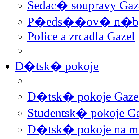
Sedac� soupravy Gaz
P�eds��ov� n�byt
Police a zrcadla Gazel
D�tsk� pokoje
D�tsk� pokoje Gaze
Studentsk� pokoje Ga
D�tsk� pokoje na 