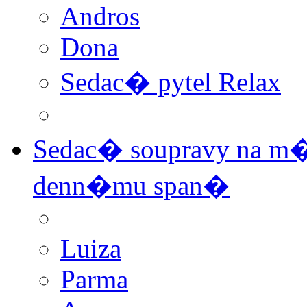
Andros
Dona
Sedac� pytel Relax
Sedac� soupravy na m�
denn�mu span�
Luiza
Parma