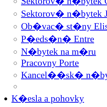
Sektorov� n�bytek 
Sektorov� n�bytek 
Ob�vac� st�ny Elis 
P�eds�n� Entre
N�bytek na m�ru
Pracovny Porte
Kancel��sk� n�by
K�esla a pohovky