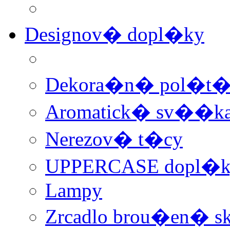
Designov� dopl�ky
Dekora�n� pol�t
Aromatick� sv��ka 
Nerezov� t�cy
UPPERCASE dopl�k
Lampy
Zrcadlo brou�en� sk