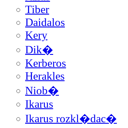
Tiber
Daidalos
Kery
Dik�
Kerberos
Herakles
Niob�
Ikarus
Ikarus rozkl�dac�