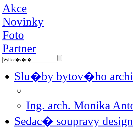
Akce
Novinky
Foto
Partner
Slu�by bytov�ho archi
Ing. arch. Monika A
Sedac� soupravy desi