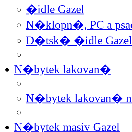
�idle Gazel
N�klopn�, PC a psa
D�tsk� �idle Gazel
N�bytek lakovan�
N�bytek lakovan� 
N�bytek masiv Gazel