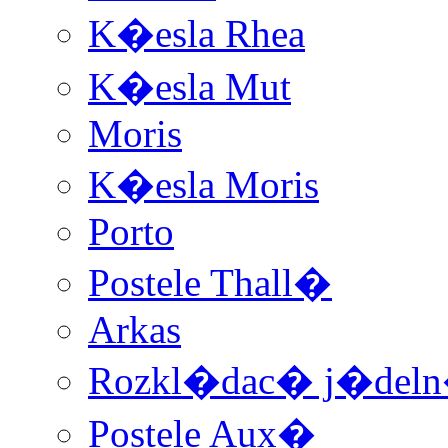
K�esla Rhea
K�esla Mut
Moris
K�esla Moris
Porto
Postele Thall�
Arkas
Rozkl�dac� j�deln�
Postele Aux�