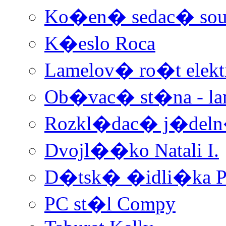
Ko�en� sedac� soup
K�eslo Roca
Lamelov� ro�t elek
Ob�vac� st�na - la
Rozkl�dac� j�deln
Dvojl��ko Natali I.
D�tsk� �idli�ka P
PC st�l Compy