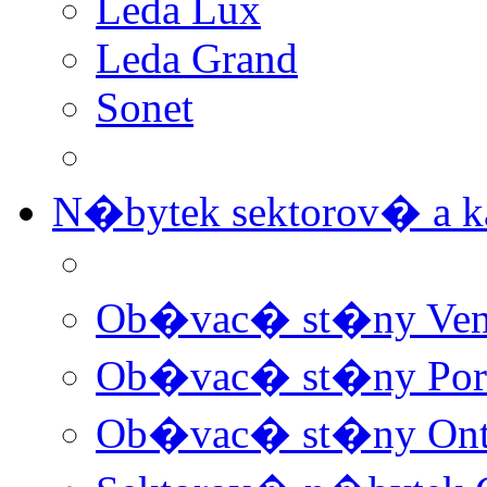
Leda Lux
Leda Grand
Sonet
N�bytek sektorov� a
Ob�vac� st�ny Ven
Ob�vac� st�ny Por
Ob�vac� st�ny Ont