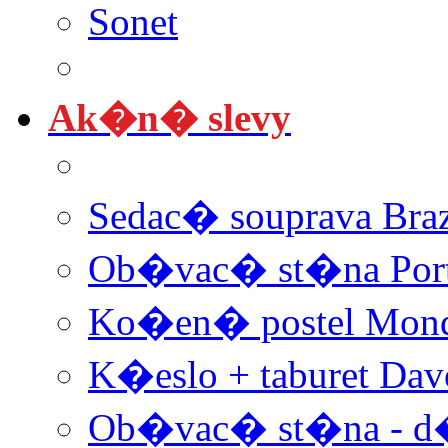
Sonet
Ak�n� slevy
Sedac� souprava Braz
Ob�vac� st�na Por
Ko�en� postel Mon
K�eslo + taburet Dav
Ob�vac� st�na - d