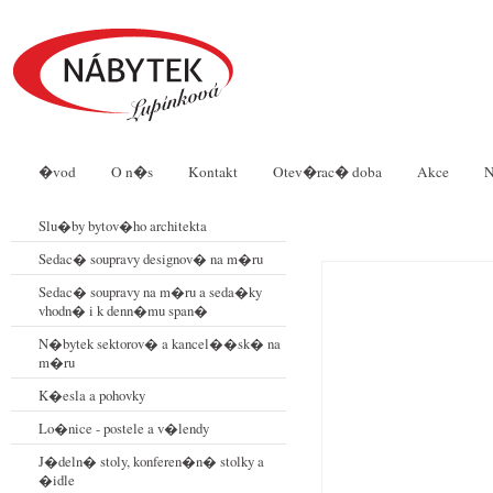
�vod
O n�s
Kontakt
Otev�rac� doba
Akce
N
Slu�by bytov�ho architekta
Sedac� soupravy designov� na m�ru
Sedac� soupravy na m�ru a seda�ky
vhodn� i k denn�mu span�
N�bytek sektorov� a kancel��sk� na
m�ru
K�esla a pohovky
Lo�nice - postele a v�lendy
J�deln� stoly, konferen�n� stolky a
�idle