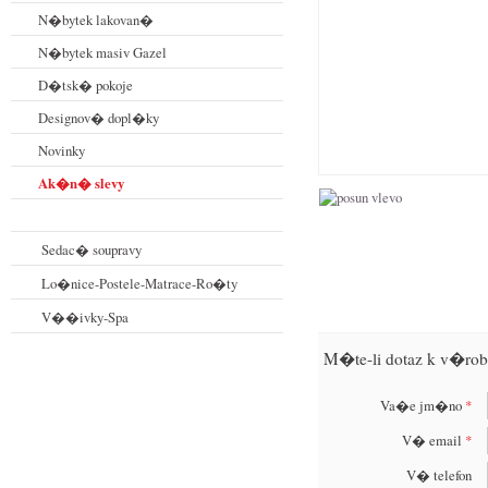
N�bytek lakovan�
N�bytek masiv Gazel
D�tsk� pokoje
Designov� dopl�ky
Novinky
Ak�n� slevy
Sedac� soupravy
Lo�nice-Postele-Matrace-Ro�ty
V��ivky-Spa
M�te-li dotaz k v�rob
Va�e jm�no
*
V� email
*
V� telefon