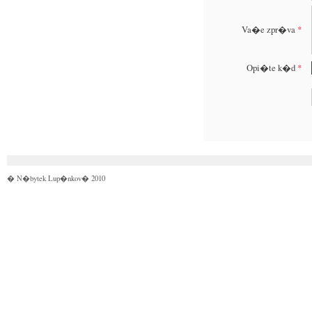
Va�e zpr�va
*
Opi�te k�d
*
� N�bytek Lup�nkov� 2010